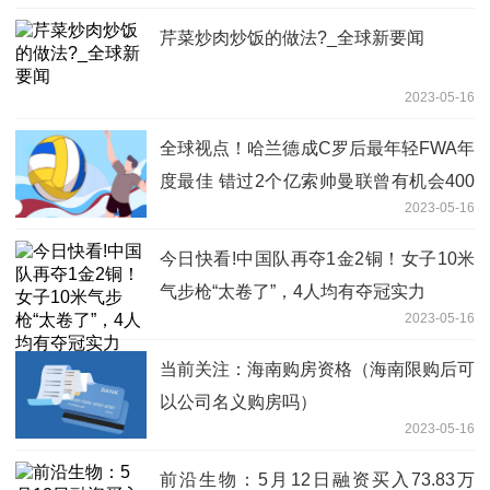
芹菜炒肉炒饭的做法?_全球新要闻
2023-05-16
全球视点！哈兰德成C罗后最年轻FWA年
度最佳 错过2个亿索帅曼联曾有机会400
2023-05-16
万镑签下哈兰德但是他们不听(今
今日快看!中国队再夺1金2铜！女子10米
气步枪“太卷了”，4人均有夺冠实力
2023-05-16
当前关注：海南购房资格（海南限购后可
以公司名义购房吗）
2023-05-16
前沿生物：5月12日融资买入73.83万