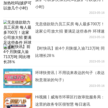
小时)
2023-05-16
无息借款助力员工买房 每人最多700万！
这家公司放大招 要满足这些条件 环球速
2023-05-16
看料
【时快讯】前4个月陕煤入渝713万吨 同
比增长28％
2023-05-16
环球快资讯丨不用说来表达的句子（表达
秋意渐浓的句子）
2023-05-16
Hi视频丨威海市环翠区行政审批服务局：
这里的政务专区很智慧 每日速讯