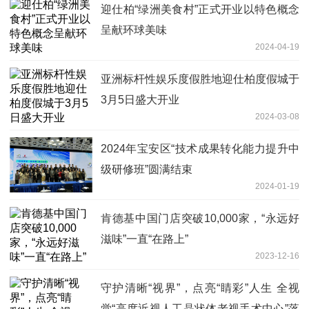
迎仕柏“绿洲美食村”正式开业以特色概念
呈献环球美味
2024-04-19
亚洲标杆性娱乐度假胜地迎仕柏度假城于
3月5日盛大开业
2024-03-08
2024年宝安区“技术成果转化能力提升中
级研修班”圆满结束
2024-01-19
肯德基中国门店突破10,000家，“永远好
滋味”一直“在路上”
2023-12-16
守护清晰“视界”，点亮“睛彩”人生 全视
觉“高度近视人工晶状体老视手术中心”落