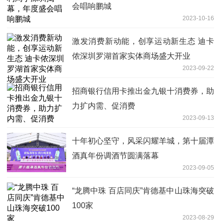
会唱响鹏城
2023-10-16
激发消费新动能，创享运动新生态 迪卡
侬深圳罗湖首家实体商场盛大开业
2023-09-22
招商银行信用卡推出金九银十消费券，助
力扩内需、促消费
2023-09-13
十年初心坚守，风采闪耀羊城，第十届潭
酒真年份调酒节圆满落幕
2023-09-05
“龙腾中珠 百店同庆”肯德基中山珠海突破
100家
2023-08-29