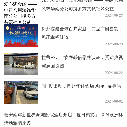
九九公益日，爱心满金岭 —— 中建八局
装饰华南分公司携多方共筑社区公益
2024-09-23
厨邦宴飨全球百户家庭，共品广府喜宴，
见证幸福味道！
2024-09-23
拉蒂RATTI荣膺诚信品牌认证，受访央视
霸屏国货圈
2024-08-22
闻“汛”出动，潮州华住酒店风雨中显担当
2024-08-01
会安南岸新世界海滩度假酒店开启「夏日精彩」2024欧洲杯
活动激情来袭