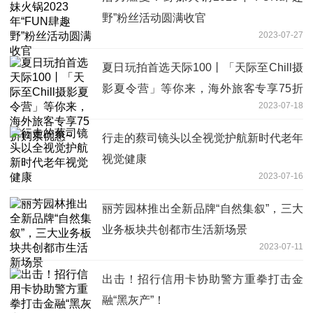
野”粉丝活动圆满收官
2023-07-27
夏日玩拍首选天际100丨「天际至Chill摄
影夏令营」等你来，海外旅客专享75折
2023-07-18
购票优惠~
行走的蔡司镜头以全视觉护航新时代老年
视觉健康
2023-07-16
丽芳园林推出全新品牌“自然集叙”，三大
业务板块共创都市生活新场景
2023-07-11
出击！招行信用卡协助警方重拳打击金
融“黑灰产”！