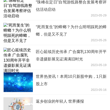
“珠峰在定日”自驾游线路整合发展考察评
估活动启动
2023-05-29
“死而复生”的蟑螂？为什么明明踩死的蟑
螂，但是又不见了
2023-05-26
匠心延续历史传承 广合腐乳130周年开平
非遗摄影展见证满满旧时光
2023-05-19
世界热资讯！本周10只新股申购，1只新
股上市
2023-05-16
返乡创业的年轻人 世界播报