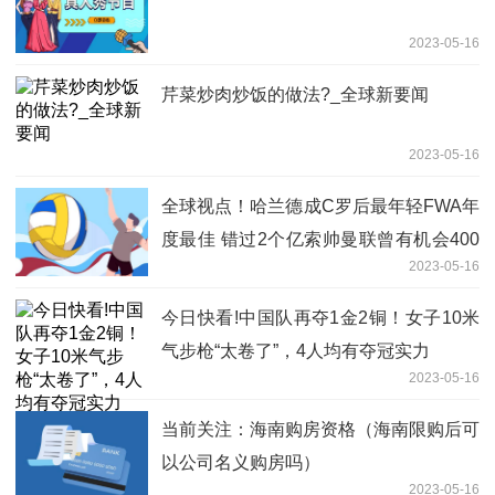
2023-05-16
芹菜炒肉炒饭的做法?_全球新要闻
2023-05-16
全球视点！哈兰德成C罗后最年轻FWA年
度最佳 错过2个亿索帅曼联曾有机会400
2023-05-16
万镑签下哈兰德但是他们不听(今
今日快看!中国队再夺1金2铜！女子10米
气步枪“太卷了”，4人均有夺冠实力
2023-05-16
当前关注：海南购房资格（海南限购后可
以公司名义购房吗）
2023-05-16